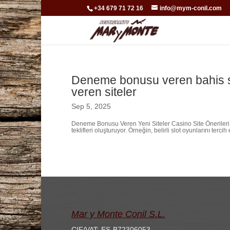
+34 679 71 72 16
info@mym-conil.com
Deneme bonusu veren bahis si
veren siteler
Sep 5, 2025
Deneme Bonusu Veren Yeni Siteler Casino Site Önerileri Y
teklifleri oluşturuyor. Örneğin, belirli slot oyunlarını terci
Mar y Monte Conil S.L.
CIF/VAT: ES-B72306053