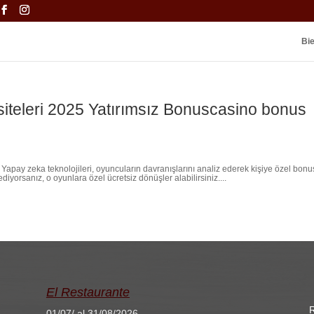
Bi
teleri 2025 Yatırımsız Bonuscasino bonus
apay zeka teknolojileri, oyuncuların davranışlarını analiz ederek kişiye özel bonu
h ediyorsanız, o oyunlara özel ücretsiz dönüşler alabilirsiniz....
El Restaurante
R
01/07/ al 31/08/2026