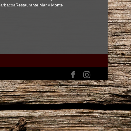
barbacoa
Restaurante Mar y Monte