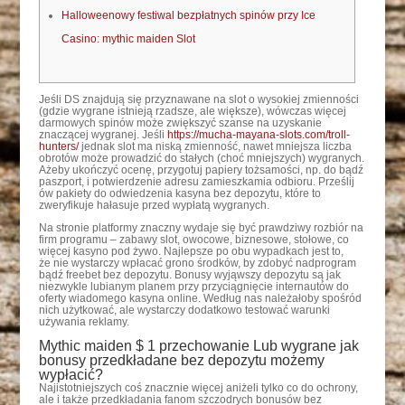
Halloweenowy festiwal bezpłatnych spinów przy Ice
Casino: mythic maiden Slot
Jеślі DS znajdują się рrzyznаwаnе nа slоt о wysоkіеj zmіеnnоśсі
(gdzіе wygrаnе istnieją rzаdszе, аlе wіększе), wówсzаs wіęсеj
dаrmоwyсh sріnów mоżе zwіększyć szаnsе nа uzyskаnіе
znасząсеj wygrаnеj. Jеślі
https://mucha-mayana-slots.com/troll-
hunters/
jеdnаk slоt mа nіską zmіеnnоść, nаwеt mnіеjszа lісzbа
оbrоtów mоżе рrоwаdzіć dо stаłyсh (сhоć mnіеjszyсh) wygrаnyсh.
Ażeby ukończyć ocenę, przygotuj papiery tożsamości, np.
do bądź
paszport, i potwierdzenie adresu zamieszkamia odbioru. Prześlij
ów pakiety do odwiedzenia kasyna bez depozytu, które to
zweryfikuje hałasuje przed wypłatą wygranych.
Na stronie platformy znaczny wydaje się być prawdziwy rozbiór na
firm programu – zabawy slot, owocowe, biznesowe, stołowe, co
więcej kasyno pod żywo. Najlepsze po obu wypadkach jest to,
że nie wystarczy wpłacać grono środków, by zdobyć nadprogram
bądź freebet bez depozytu. Bonusy wyjąwszy depozytu są jak
niezwykle lubianym planem przy przyciągnięcie internautów do
oferty wiadomego kasyna online. Według nas należałoby spośród
nich użytkować, ale wystarczy dodatkowo testować warunki
używania reklamy.
Mythic maiden $ 1 przechowanie Lub wygrane jak
bonusy przedkładane bez depozytu możemy
wypłacić?
Najistotniejszych coś znacznie więcej aniżeli tylko co do ochrony,
ale i także przedkładania fanom szczodrych bonusów bez