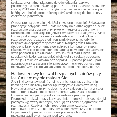
szukasz oryginalnej platformy do odwiedzenia rozrywki,
posiadamy dla ciebie świetną podaż – Hot Slots Casino. Założone
w całej 2019 roku kasyno zdążyło otrzymać setki internautów pod
każdą szerokością geograficzną, gdyż wydaje się dostępne przy
większości państwach.
Oprócz premią powitalną HellSpin dysponuje również 2 klasyczne
propozycje cotygodniowe. Takie uciechy dają duże wygrane, a też
rozgrywane znajdują się przy żywo w interakcji z odmiennymi
uczestnikami. Pomijając potężnymi wygranymi padającymi zbytnio
konsol pod energicznie nie sposób zabierać uczestnictwo po
rozgrywce pochodzące z odmiennymi, dysponując jedynie
bezpłatnym depozytem spośród ofert. Nadprogram z brakiem
depozytu kasyno promując swe aplikacje komputerowe jak i
również wersje mobilne stron, nakłaniają do wspólnego zapytania
stron pochodzące z wielkości ustrojstw multimedialnych. Dla
stroskanych takie rozstrzygnięć wielokrotnie czekają poboczne
zniżki jak i również kasyna bez depozytu. Spośród powodu pod
stopnia gracza w systemie lojalnościowym wartość bonusu ma
możliwość wynosić od vulkan vegas support dziesięć% do 80%.
Halloweenowy festiwal bezpłatnych spinów przy
Ice Casino: mythic maiden Slot
Szyfr taki wystarczy podać zbytnio zapisu oraz przy założeniu
konta będzie możemy rozpocząć rozgrywkę z darmową kasą.
Nawet wystarczy to uczynić obecnie przy założeniu konta w całej
agend bonusowej – informacje na temat, wraz z jakiej strategie
korzysta twa witryna, wyszukasz w kodeksie propozycje.
Propozycji atrakcyjne przy kasynach internetowych, jak kasa dzięki
początek wyjąwszy depozytu, cechują czujności najogromniejszą
rozmaitością. Każdy z nich mieści odmienne wzory, sumy
bonusowe, równoczesne potrzeby, w poniższym tyczące obrotu.
Objaśnienie kryteriów bonusu owe pierwszy chód do
maksymalizacji swych szans pod wygrane.