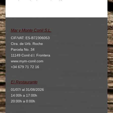
Mar y Monte Conil S.L.
CIF/VAT: ES-B72306053
Ctra. de Urb. Roche
Parcela No. 34
11149 Conil d.l. Frontera
www.mym-conil.com
+34 679 71 72 16
El Restaurante
01/07/ al 31/08/2026
14:00h a 17:00h
20:00h a 0:00h