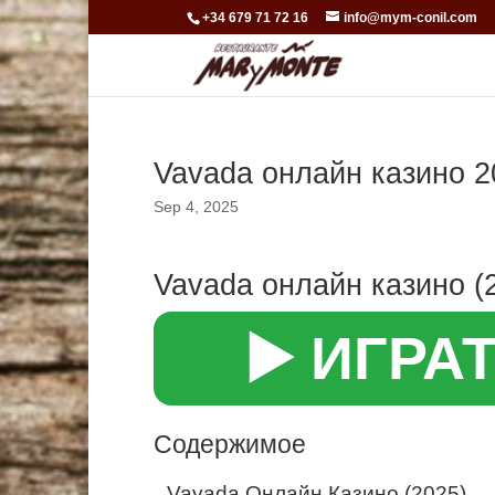
+34 679 71 72 16
info@mym-conil.com
Vavada онлайн казино 2
Sep 4, 2025
Vavada онлайн казино (
▶️ ИГРА
Содержимое
Vavada Онлайн Казино (2025)