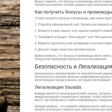
Важно помнить, что бонусы и промокоды могут изме
Vavada или зеркало vavada зеркало для получения 
Как получить бонусы и промокод
Чтобы получить бонусы и промокоды, вам нужно вып
1. Откройте официальный сайт Vavada или зеркало v
2. Войдите в свой аккаунт или зарегистрируйте новый
3. Перейдите в раздел “Мои аккаунт” или “Мои депоз
4. Введите код бонуса или промокода в соответствую
5. Депозит будет начислен автоматически.
Важно помнить, что бонусы и промокоды могут иметь
бонуса или промокода перед его использованием.
Безопасность и Легализаци
Безопасность игроков является приоритетной задач
безопасности игроков, включая шифрование данных 
регистрации и входа в казино, который обеспечивает
Легализация Vavada
Вавада является легальным онлайн-казино, которое 
международным стандартам и нормам, чтобы обеспечи
место, где игроки могут найти информацию о лицензи
Вавада зеркало – это зеркало официального сайта, к
Казино использует зеркало для обеспечения доступа