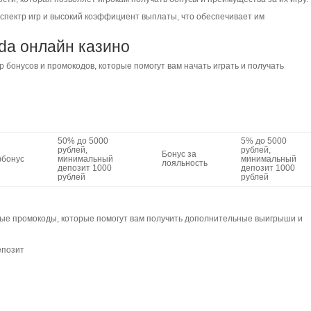
 спектр игр и высокий коэффициент выплаты, что обеспечивает им
da онлайн казино
 бонусов и промокодов, которые помогут вам начать играть и получать
50% до 5000
5% до 5000
рублей,
рублей,
Бонус за
бонус
минимальный
минимальный
лояльность
депозит 1000
депозит 1000
рублей
рублей
вые промокоды, которые помогут вам получить дополнительные выигрыши и
епозит