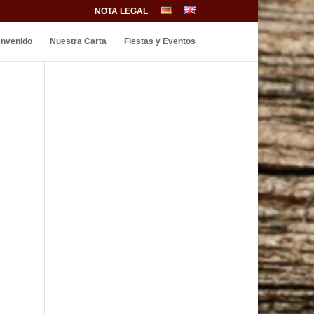
NOTA LEGAL
envenido
Nuestra Carta
Fiestas y Eventos