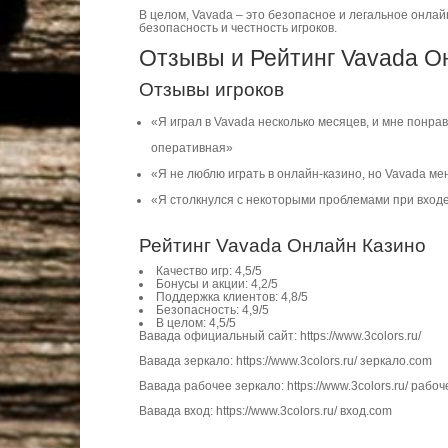
В целом, Vavada – это безопасное и легальное онлай
безопасность и честность игроков.
Отзывы и Рейтинг Vavada О
Отзывы игроков
«Я играл в Vavada несколько месяцев, и мне понра
оперативная»
«Я не люблю играть в онлайн-казино, но Vavada ме
«Я столкнулся с некоторыми проблемами при входе
Рейтинг Vavada Онлайн Казино
Качество игр: 4,5/5
Бонусы и акции: 4,2/5
Поддержка клиентов: 4,8/5
Безопасность: 4,9/5
В целом: 4,5/5
Вавада официальный сайт: https://www.3colors.ru/
Вавада зеркало: https://www.3colors.ru/ зеркало.com
Вавада рабочее зеркало: https://www.3colors.ru/ рабо
Вавада вход: https://www.3colors.ru/ вход.com