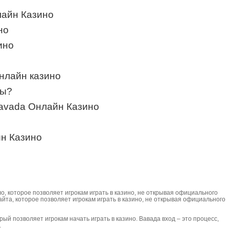
лайн Казино
но
ино
нлайн казино
ды?
Vavada Онлайн Казино
йн Казино
ло, которое позволяет игрокам играть в казино, не открывая официального
айта, которое позволяет игрокам играть в казино, не открывая официального
рый позволяет игрокам начать играть в казино. Вавада вход – это процесс,
.