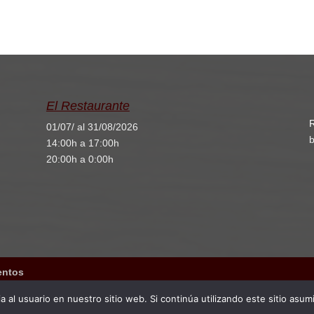
El Restaurante
R
01/07/ al 31/08/2026
14:00h a 17:00h
20:00h a 0:00h
entos
 al usuario en nuestro sitio web. Si continúa utilizando este sitio as
I@24