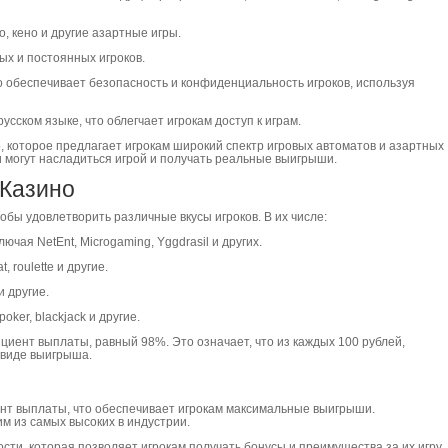
о, кено и другие азартные игры.
ых и постоянных игроков.
 обеспечивает безопасность и конфиденциальность игроков, используя
ском языке, что облегчает игрокам доступ к играм.
, которое предлагает игрокам широкий спектр игровых автоматов и азартных
ки могут насладиться игрой и получать реальные выигрыши.
 Казино
тобы удовлетворить различные вкусы игроков. В их числе:
ючая NetEnt, Microgaming, Yggdrasil и других.
, roulette и другие.
и другие.
oker, blackjack и другие.
циент выплаты, равный 98%. Это означает, что из каждых 100 рублей,
 виде выигрыша.
нт выплаты, что обеспечивает игрокам максимальные выигрыши.
м из самых высоких в индустрии.
сти, которая позволяет игрокам получать бонусы и преимущества за их игру.