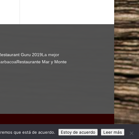
estaurant Guru 2019
La mejor
barbacoa
Restaurante Mar y Monte
umiremos que está de acuerdo.
Estoy de acuerdo
Leer más