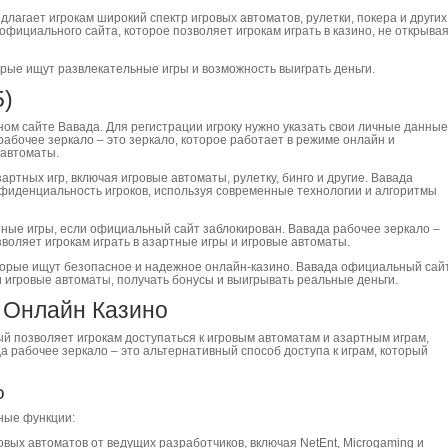
длагает игрокам широкий спектр игровых автоматов, рулетки, покера и других
 официального сайта, которое позволяет игрокам играть в казино, не открыва
орые ищут развлекательные игры и возможность выиграть деньги.
5)
ном сайте Вавада. Для регистрации игроку нужно указать свои личные данные
абочее зеркало – это зеркало, которое работает в режиме онлайн и
 автоматы.
артных игр, включая игровые автоматы, рулетку, бинго и другие. Вавада
фиденциальность игроков, используя современные технологии и алгоритмы
ртные игры, если официальный сайт заблокирован. Вавада рабочее зеркало –
зволяет игрокам играть в азартные игры и игровые автоматы.
оторые ищут безопасное и надежное онлайн-казино. Вавада официальный сай
ы и игровые автоматы, получать бонусы и выигрывать реальные деньги.
 Онлайн Казино
ый позволяет игрокам доступаться к игровым автоматам и азартным играм,
 рабочее зеркало – это альтернативный способ доступа к играм, который
о
ные функции:
вых автоматов от ведущих разработчиков, включая NetEnt, Microgaming и