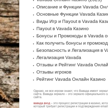
Описание и Функции Vavada Он
Основные Функции Vavada Кази
Виды Игр и Пayout в Vavada Каз
Пayout в Vavada Казино
Бонусы и Промокоды в Vavada о
Как получить бонусы и промоко
Безопасность и Легализация в 
Легализация Vavada
Отзывы и Рейтинг Vavada Онла
Отзывы игроков
Рейтинг Vavada Онлайн Казино
Однако, не все игроки знают, что Вавада имеет зерка
сайта. Вавада зеркало – это зеркало официального с
сайта.
вавада вход
– это процесс регистрации в казино, кото
который требует регистрации и подтверждения email